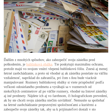
Ďalším z mnohých spôsobov, ako zabezpečiť svoju zásielku pred
poškodením, je
bublinková obálka
. Tie poskytujú maximálnu ochranu,
pretože majú vo svojom vnútri vlepenú bublinkovú fóliu. Znesú aj menej
šetrné zaobchádzanie, a preto sú vhodné aj ak zásielku posielate na väčšiu
vzdialenosť, napríklad do zahraničia, pri čom s ňou bude viackrát
manipulované. Rozmery bublinkovej obálky si viete prispôsobiť podľa
veľkosti odosielaného predmetu a vyrábajú sa v rozmeroch od
niekoľkých centimetrov až po väčšie rozmery, vhodné na listové zásielky
aj iné predmety. Nájdete ich aj vo farebnom, či holografickom prevedení,
ak by ste chceli svoju zásielku niečím ozvláštniť. Nemusíte sa spoliehať
na šetrné zaobchádzanie prepravnými spoločnosťami a kuriérmi a
zabezpečte svoje zásielky tak, aby sa k prijímateľovi dostali v sto