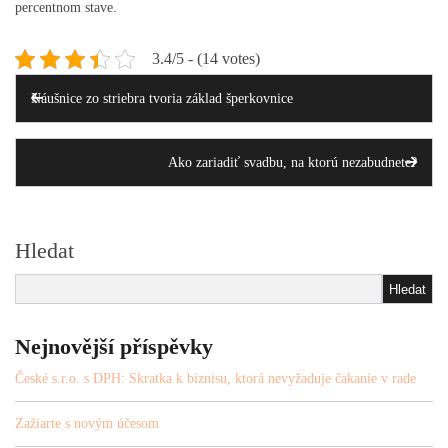
percentnom stave.
3.4/5 - (14 votes)
Post
Previous
Post
Náušnice zo striebra tvoria základ šperkovnice
navigation
Ne
Ako zariadiť svadbu, na ktorú nezabudnete?
Po
Hledat
Hledat
Nejnovější příspěvky
České s.r.o. s DPH: Skratka k biznisu, ktorá nevyžaduje čakanie v rade
Zažiarte s novým účesom