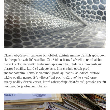
Okrem obyčajným papierových obálok existuje mnoho ďalších spôsobov,
ako bezpečne zabaliť zásielku. Či už ide o listovú zásielku, textil alebo
niečo krehké, na všetko treba mať správny obal. Jednou z možností sú
plastové obálky, ktoré sú zalepovacie, čím chránia obsah pred
znehodnotením. Takto sa väčšinou posielajú napríklad odevy, pretože
takáto obálka neprepúšťa vlhkosť ani pachy. Zároveň je z vnútornej
strany obálky čierna vrstva, ktorá zabezpečuje diskrétnosť, pretože cez ňu
nevidno, čo je obsahom obálky.