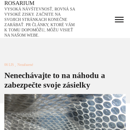
ROSARIUM
Skip
to
VYSOKÁ NÁVŠTEVNOSŤ, ROVNÁ SA
content
VYSOKÉ ZISKY. ZAČNITE NA
SVOJICH STRÁNKACH KONEČNE
ZARÁBAŤ. PR ČLÁNKY, KTORÉ VÁM
K TOMU DOPOMÔŽU, MÔŽU VISIEŤ
NA NAŠOM WEBE.
06 LIS
Nezařazené
Nenechávajte to na náhodu a
zabezpečte svoje zásielky