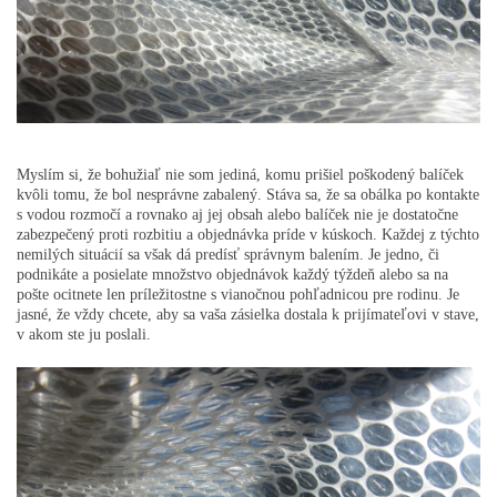
Myslím si, že bohužiaľ nie som jediná, komu prišiel poškodený balíček
kvôli tomu, že bol nesprávne zabalený. Stáva sa, že sa obálka po kontakte
s vodou rozmočí a rovnako aj jej obsah alebo balíček nie je dostatočne
zabezpečený proti rozbitiu a objednávka príde v kúskoch. Každej z týchto
nemilých situácií sa však dá predísť správnym balením. Je jedno, či
podnikáte a posielate množstvo objednávok každý týždeň alebo sa na
pošte ocitnete len príležitostne s vianočnou pohľadnicou pre rodinu. Je
jasné, že vždy chcete, aby sa vaša zásielka dostala k prijímateľovi v stave,
v akom ste ju poslali.