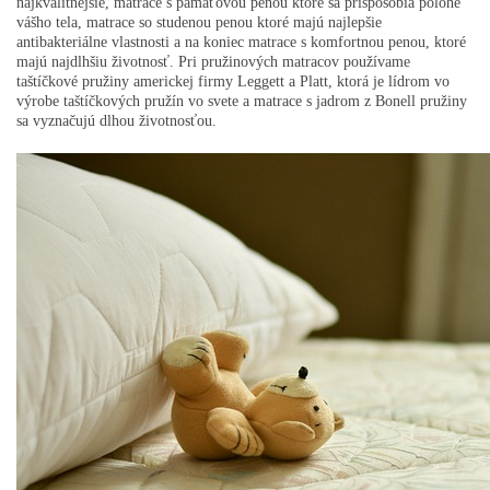
najkvalitnejšie, matrace s pamäťovou penou ktoré sa prispôsobia polohe
vášho tela, matrace so studenou penou ktoré majú najlepšie
antibakteriálne vlastnosti a na koniec matrace s komfortnou penou, ktoré
majú najdlhšiu životnosť. Pri pružinových matracov používame
taštíčkové pružiny americkej firmy Leggett a Platt, ktorá je lídrom vo
výrobe taštíčkových pružín vo svete a matrace s jadrom z Bonell pružiny
sa vyznačujú dlhou životnosťou.