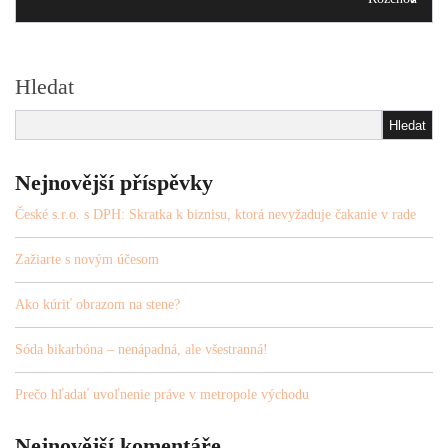
Hledat
Hledat
Nejnovější příspěvky
České s.r.o. s DPH: Skratka k biznisu, ktorá nevyžaduje čakanie v rade
Zažiarte s novým účesom
Ako kúriť obrazom na stene?
Sóda bikarbóna – nenápadná, ale všestranná!
Prečo hľadať uvoľnenie práve v metropole východu
Nejnovější komentáře