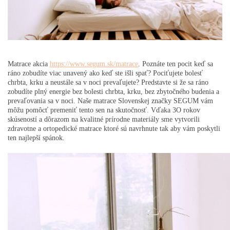
Matrace akcia
https://www.segum.sk/matrace
. Poznáte ten pocit keď sa
ráno zobudíte viac unavený ako keď ste išli spať? Pociťujete bolesť
chrbta, krku a neustále sa v noci prevaľujete? Predstavte si že sa ráno
zobudíte plný energie bez bolesti chrbta, krku, bez zbytočného budenia a
prevaľovania sa v noci. Naše matrace Slovenskej značky SEGUM vám
môžu pomôcť premeniť tento sen na skutočnosť. Vďaka 3O rokov
skúseností a dôrazom na kvalitné prírodne materiály sme vytvorili
zdravotne a ortopedické matrace ktoré sú navrhnute tak aby vám poskytli
ten najlepší spánok.