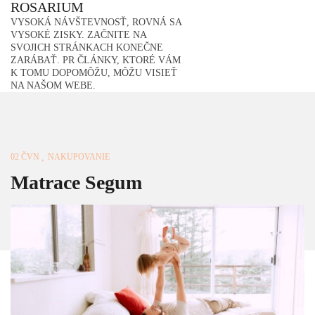
ROSARIUM
Skip
to
VYSOKÁ NÁVŠTEVNOSŤ, ROVNÁ SA
content
VYSOKÉ ZISKY. ZAČNITE NA
SVOJICH STRÁNKACH KONEČNE
ZARÁBAŤ. PR ČLÁNKY, KTORÉ VÁM
K TOMU DOPOMÔŽU, MÔŽU VISIEŤ
NA NAŠOM WEBE.
02 ČVN
NAKUPOVANIE
Matrace Segum