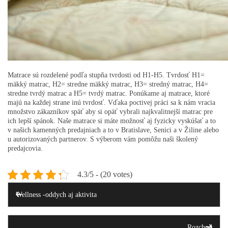
Matrace sú rozdelené podľa stupňa tvrdosti od H1-H5. Tvrdosť H1=
mäkký matrac, H2= stredne mäkký matrac, H3= stredný matrac, H4=
stredne tvrdý matrac a H5= tvrdý matrac. Ponúkame aj matrace, ktoré
majú na každej strane inú tvrdosť. Vďaka poctivej práci sa k nám vracia
množstvo zákazníkov späť aby si opäť vybrali najkvalitnejší matrac pre
ich lepší spánok. Naše matrace si máte možnosť aj fyzicky vyskúšať a to
v našich kamenných predajniach a to v Bratislave, Senici a v Žiline alebo
u autorizovaných partnerov. S výberom vám pomôžu naši školený
predajcovia.
4.3/5 - (20 votes)
Post
Previous
Post
Wellness -oddych aj aktivita
navigation
Ne
Rozchod
Po