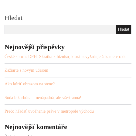
Hledat
Hledat
Nejnovější příspěvky
České s.r.o. s DPH: Skratka k biznisu, ktorá nevyžaduje čakanie v rade
Zažiarte s novým účesom
Ako kúriť obrazom na stene?
Sóda bikarbóna – nenápadná, ale všestranná!
Prečo hľadať uvoľnenie práve v metropole východu
Nejnovější komentáře