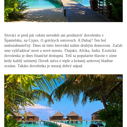
Slováci si pred pár rokmi nevedeli ani predstaviť dovolenku v
Španielsku, na Cypre, či gréckych ostrovoch. A Dubaj? Ten bol
nedosiahnuteľný. Dnes sú tieto letoviská našim druhým domovom. Začali
sme vyhľadávať nové a nové miesta. Thajsko, Afrika, India. Exotická
dovolenka je dnes finančné dostupná. Teší sa popularite hlavne v zime
kedy každý uzimený človek sníva o teple a krásnej azúrovej hladine
oceánu. Takáto dovolenka je naozaj
dobrý nápad
.