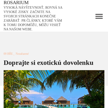
ROSARIUM
Skip
to
VYSOKÁ NÁVŠTEVNOSŤ, ROVNÁ SA
content
VYSOKÉ ZISKY. ZAČNITE NA
SVOJICH STRÁNKACH KONEČNE
ZARÁBAŤ. PR ČLÁNKY, KTORÉ VÁM
K TOMU DOPOMÔŽU, MÔŽU VISIEŤ
NA NAŠOM WEBE.
09 BŘE
Nezařazené
Doprajte si exotickú dovolenku