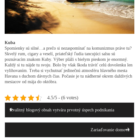
Kuba
Spomienky sú silné…a prečo si nezaspomínať na komunizmus práve tu?
Skvelý rum, cigary a veselí, priateľský ľudia tancujúci salsu sú
poznávacím znakom Kuby. Výber pláži s bielym pieskom je enormný.
Každý si tu nájde tu svoju. Bolo by však škoda tráviť celú dovolenku len
vylihovaním. Treba si vychutnať jedinečnú atmosféru hlavného mesta
Havana s duchom dávnych čias. Počasie je tu nádherné okrem daždivých
mesiacov od mája do októbra.
4.5/5 - (6 votes)
Post
Previous
Post
Kvalitný blogový obsah vytvára prvotný úspech podnikania
navigation
Ne
Zariaďovanie domova
Po