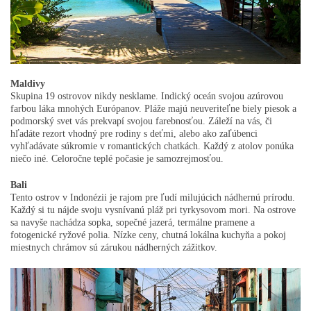
Maldivy
Skupina 19 ostrovov nikdy nesklame. Indický oceán svojou azúrovou
farbou láka mnohých Európanov. Pláže majú neuveriteľne biely piesok a
podmorský svet vás prekvapí svojou farebnosťou. Záleží na vás, či
hľadáte rezort vhodný pre rodiny s deťmi, alebo ako zaľúbenci
vyhľadávate súkromie v romantických chatkách. Každý z atolov ponúka
niečo iné. Celoročne teplé počasie je samozrejmosťou.
Bali
Tento ostrov v Indonézii je rajom pre ľudí milujúcich nádhernú prírodu.
Každý si tu nájde svoju vysnívanú pláž pri tyrkysovom mori. Na ostrove
sa navyše nachádza sopka, sopečné jazerá, termálne pramene a
fotogenické ryžové polia. Nízke ceny, chutná lokálna kuchyňa a pokoj
miestnych chrámov sú zárukou nádherných zážitkov.