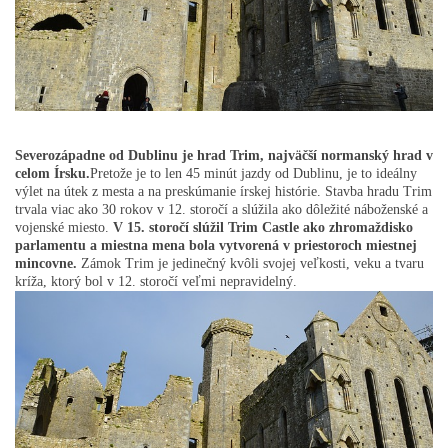
Severozápadne od Dublinu je hrad Trim, najväčší normanský hrad v
celom Írsku.
Pretože je to len 45 minút jazdy od Dublinu, je to ideálny
výlet na útek z mesta a na preskúmanie írskej histórie. Stavba hradu Trim
trvala viac ako 30 rokov v 12. storočí a slúžila ako dôležité náboženské a
vojenské miesto.
V 15. storočí slúžil Trim Castle ako zhromaždisko
parlamentu a miestna mena bola vytvorená v priestoroch miestnej
mincovne.
Zámok Trim je jedinečný kvôli svojej veľkosti, veku a tvaru
kríža, ktorý bol v 12. storočí veľmi nepravidelný.