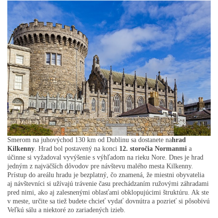
Smerom na juhovýchod 130 km od Dublinu sa dostanete na
hrad
Kilkenny
. Hrad bol postavený na konci
12. storočia Normanmi
a
účinne si vyžadoval vyvýšenie s výhľadom na rieku Nore. Dnes je hrad
jedným z najväčších dôvodov pre návštevu malého mesta Kilkenny.
Prístup do areálu hradu je bezplatný, čo znamená, že miestni obyvatelia
aj návštevníci si užívajú trávenie času prechádzaním ružovými záhradami
pred nimi, ako aj zalesnenými oblasťami obklopujúcimi štruktúru. Ak ste
v meste, určite sa tiež budete chcieť vydať dovnútra a pozrieť si pôsobivú
Veľkú sálu a niektoré zo zariadených izieb.