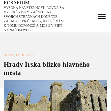
ROSARIUM
Skip
to
VYSOKÁ NÁVŠTEVNOSŤ, ROVNÁ SA
content
VYSOKÉ ZISKY. ZAČNITE NA
SVOJICH STRÁNKACH KONEČNE
ZARÁBAŤ. PR ČLÁNKY, KTORÉ VÁM
K TOMU DOPOMÔŽU, MÔŽU VISIEŤ
NA NAŠOM WEBE.
20 LED
CESTOVANIE
Hrady Írska blízko hlavného
mesta