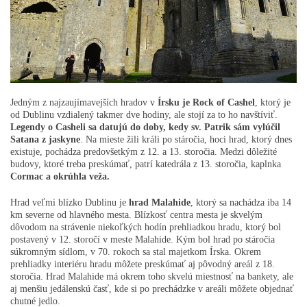
Jedným z najzaujímavejších hradov v
Írsku je Rock of Cashel
, ktorý je
od Dublinu vzdialený takmer dve hodiny, ale stojí za to ho navštíviť.
Legendy o Casheli sa datujú do doby, kedy sv. Patrik sám vylúčil
Satana z jaskyne
. Na mieste žili králi po stáročia, hoci hrad, ktorý dnes
existuje, pochádza predovšetkým z 12. a 13. storočia. Medzi dôležité
budovy, ktoré treba preskúmať, patrí katedrála z 13. storočia, kaplnka
Cormac a okrúhla veža.
Hrad veľmi blízko Dublinu je
hrad Malahide
, ktorý sa nachádza iba 14
km severne od hlavného mesta. Blízkosť centra mesta je skvelým
dôvodom na strávenie niekoľkých hodín prehliadkou hradu, ktorý bol
postavený v 12. storočí v meste Malahide. Kým bol hrad po stáročia
súkromným sídlom, v 70. rokoch sa stal majetkom Írska. Okrem
prehliadky interiéru hradu môžete preskúmať aj pôvodný areál z 18.
storočia. Hrad Malahide má okrem toho skvelú miestnosť na bankety, ale
aj menšiu jedálenskú časť, kde si po prechádzke v areáli môžete objednať
chutné jedlo.